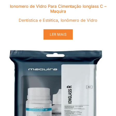
Ionomero de Vidro Para Cimentação Ionglass C –
Maquira
Dentística e Estética
,
Ionômero de Vidro
LER MAIS