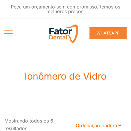
Pular
Peça um orçamento sem compromisso, temos os
para
melhores preços.
conteúdo
WHATSAPP
Produtos
Fator Dental
Ondontológicos
Ionômero de Vidro
Mostrando todos os 6
resultados