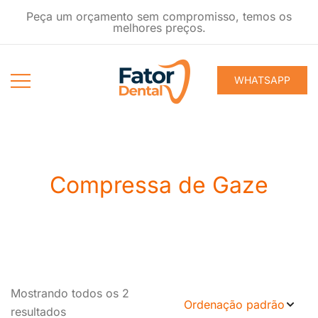
Pular
Peça um orçamento sem compromisso, temos os
para
melhores preços.
conteúdo
WHATSAPP
Produtos
Fator Dental
Ondontológicos
Compressa de Gaze
Mostrando todos os 2
resultados