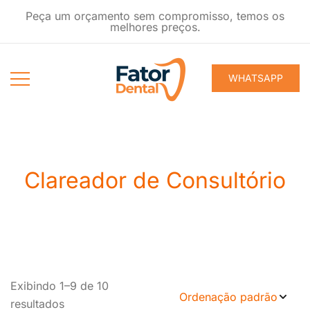
Pular
Peça um orçamento sem compromisso, temos os
para
melhores preços.
conteúdo
WHATSAPP
Produtos
Fator Dental
Ondontológicos
Clareador de Consultório
Exibindo 1–9 de 10
resultados