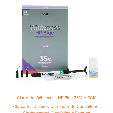
Clareador Whiteness HP Blue 35% – FGM
Clareador Caseiro
,
Clareador de Consultório
,