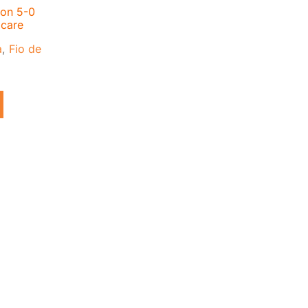
lon 5-0
care
a
,
Fio de