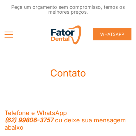
Pular
Peça um orçamento sem compromisso, temos os
para
melhores preços.
conteúdo
WHATSAPP
Produtos
Fator Dental
Ondontológicos
Contato
Telefone e WhatsApp
(62) 99806-3757
ou deixe sua mensagem
abaixo