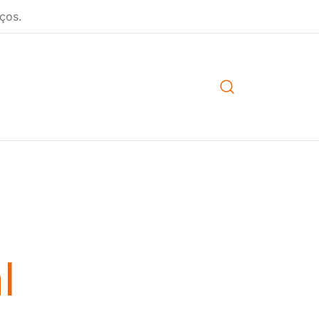
ços.
l