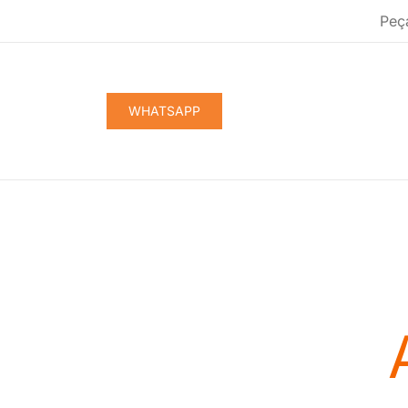
Pular
Peç
para
conteúdo
WHATSAPP