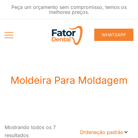
Pular
Peça um orçamento sem compromisso, temos os
para
melhores preços.
conteúdo
WHATSAPP
Produtos
Fator Dental
Ondontológicos
Moldeira Para Moldagem
Mostrando todos os 7
resultados