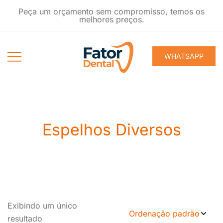
Pular
Peça um orçamento sem compromisso, temos os
para
melhores preços.
conteúdo
WHATSAPP
Produtos
Fator Dental
Ondontológicos
Espelhos Diversos
Exibindo um único
resultado