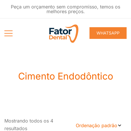
Pular
Peça um orçamento sem compromisso, temos os
para
melhores preços.
conteúdo
WHATSAPP
Produtos
Fator Dental
Ondontológicos
Cimento Endodôntico
Mostrando todos os 4
resultados