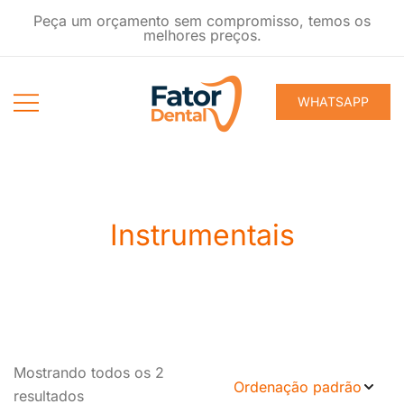
Pular
Peça um orçamento sem compromisso, temos os
para
melhores preços.
conteúdo
WHATSAPP
Produtos
Fator Dental
Ondontológicos
Instrumentais
Mostrando todos os 2
resultados