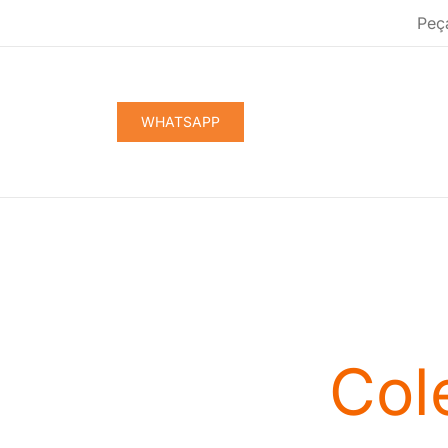
Pular
Peç
para
conteúdo
WHATSAPP
Col