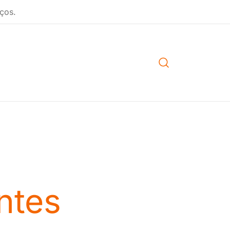
ços.
ntes