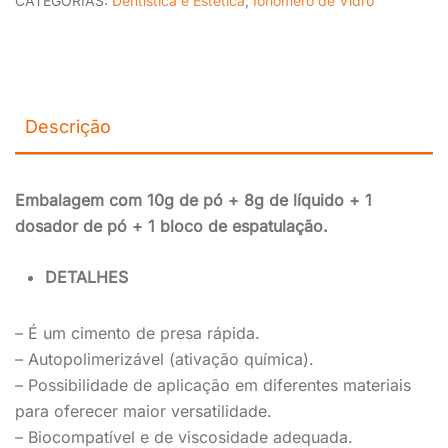
CATEGORIAS:
Dentística e Estética
,
Ionômero de Vidro
Descrição
Embalagem com 10g de pó + 8g de líquido + 1
dosador de pó + 1 bloco de espatulação.
DETALHES
–
É um cimento de presa rápida.
–
A
utopolimerizável
(ativação química)
.
– Possibilidade de aplicação em diferentes materiais
para oferecer maior versatilidade.
–
Biocompatível
e de viscosidade adequada.