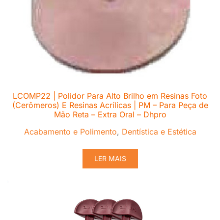
LCOMP22 | Polidor Para Alto Brilho em Resinas Foto
(Cerômeros) E Resinas Acrílicas | PM – Para Peça de
Mão Reta – Extra Oral – Dhpro
Acabamento e Polimento
,
Dentística e Estética
LER MAIS