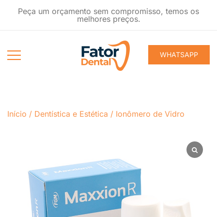
Pular
Peça um orçamento sem compromisso, temos os
para
melhores preços.
conteúdo
WHATSAPP
Produtos
Fator Dental
Ondontológicos
Início
/
Dentística e Estética
/
Ionômero de Vidro