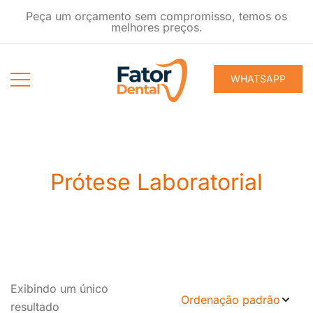
Pular
Peça um orçamento sem compromisso, temos os
para
melhores preços.
conteúdo
WHATSAPP
Produtos
Fator Dental
Ondontológicos
Prótese Laboratorial
Exibindo um único
resultado