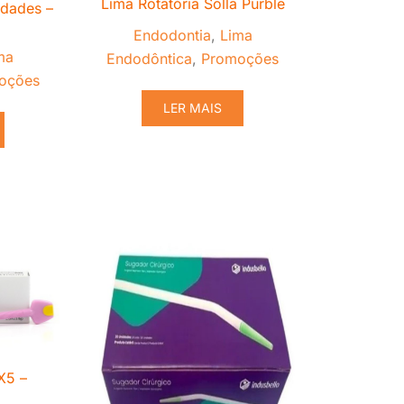
Lima Rotatória Solla Purble
idades –
Endodontia
,
Lima
ma
Endodôntica
,
Promoções
oções
LER MAIS
X5 –