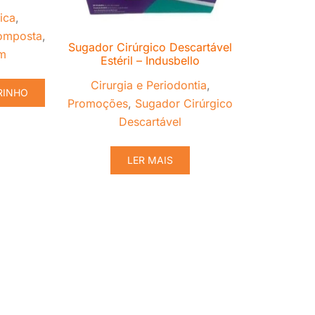
tica
,
omposta
,
Sugador Cirúrgico Descartável
m
Estéril – Indusbello
Cirurgia e Periodontia
,
RINHO
Promoções
,
Sugador Cirúrgico
Descartável
LER MAIS