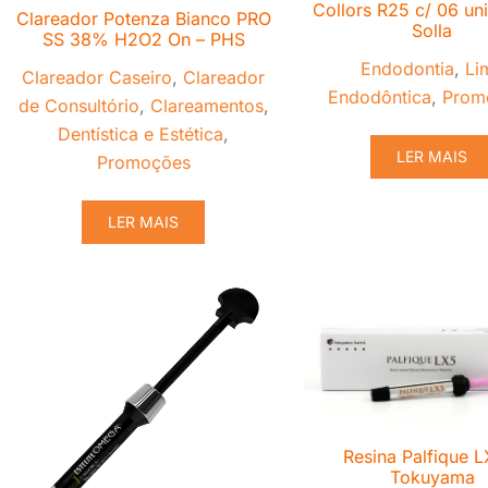
Collors R25 c/ 06 un
Clareador Potenza Bianco PRO
Solla
SS 38% H2O2 On – PHS
Endodontia
,
Li
Clareador Caseiro
,
Clareador
Endodôntica
,
Prom
de Consultório
,
Clareamentos
,
Dentística e Estética
,
LER MAIS
Promoções
LER MAIS
Resina Palfique L
Tokuyama