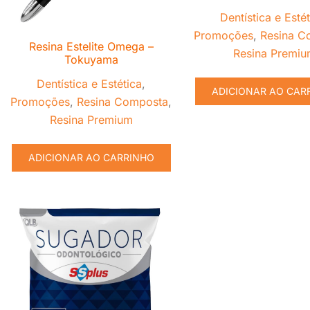
Dentística e Esté
Promoções
,
Resina C
Resina Estelite Omega –
Resina Premiu
Tokuyama
Dentística e Estética
,
ADICIONAR AO CAR
Promoções
,
Resina Composta
,
Resina Premium
ADICIONAR AO CARRINHO