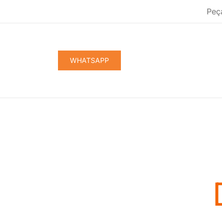
Pular
Peç
para
conteúdo
WHATSAPP