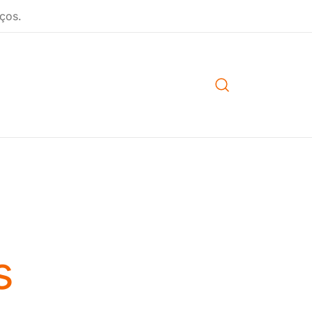
ços.
s