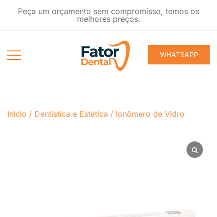
Pular
Peça um orçamento sem compromisso, temos os
para
melhores preços.
conteúdo
WHATSAPP
Produtos
Fator Dental
Ondontológicos
Início
/
Dentística e Estética
/
Ionômero de Vidro