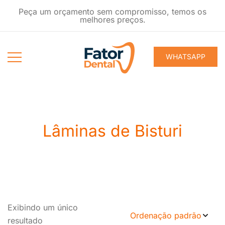
Pular
Peça um orçamento sem compromisso, temos os
para
melhores preços.
conteúdo
WHATSAPP
Produtos
Fator Dental
Ondontológicos
Lâminas de Bisturi
Exibindo um único
resultado