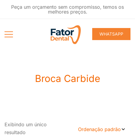
Pular
Peça um orçamento sem compromisso, temos os
para
melhores preços.
conteúdo
WHATSAPP
Produtos
Fator Dental
Ondontológicos
Broca Carbide
Exibindo um único
resultado