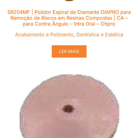
SR204MF | Polidor Espiral de Diamante DIAPRO para
Remoção de Riscos em Resinas Compostas | CA –
para Contra Ângulo – Intra Oral – Dhpro
Acabamento e Polimento
,
Dentística e Estética
LER MAIS