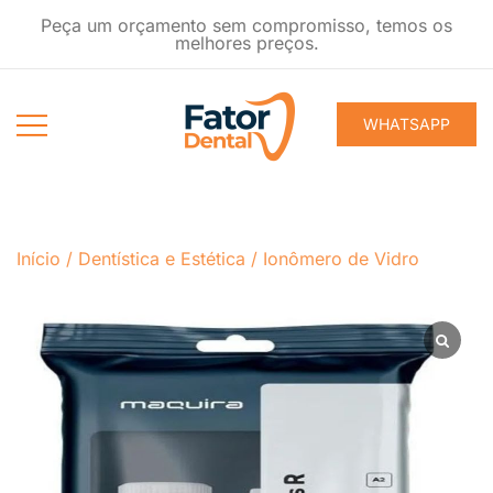
Pular
Peça um orçamento sem compromisso, temos os
para
melhores preços.
conteúdo
WHATSAPP
Produtos
Fator Dental
Ondontológicos
Início
/
Dentística e Estética
/
Ionômero de Vidro