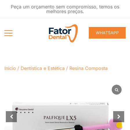
Pular
Peça um orçamento sem compromisso, temos os
para
melhores preços.
conteúdo
WHATSAPP
Produtos
Fator Dental
Ondontológicos
Início
/
Dentística e Estética
/
Resina Composta