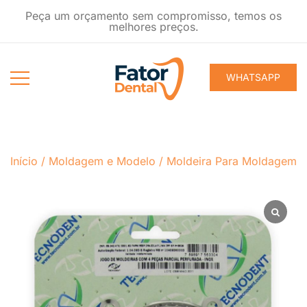
Pular
Peça um orçamento sem compromisso, temos os
para
melhores preços.
conteúdo
WHATSAPP
Produtos
Fator Dental
Ondontológicos
Início
/
Moldagem e Modelo
/
Moldeira Para Moldagem