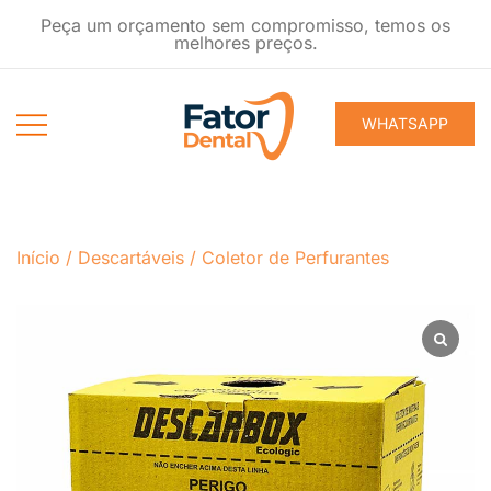
Pular
Peça um orçamento sem compromisso, temos os
para
melhores preços.
conteúdo
WHATSAPP
Produtos
Fator Dental
Ondontológicos
Início
/
Descartáveis
/
Coletor de Perfurantes