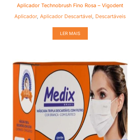
Aplicador Technobrush Fino Rosa – Vigodent
Aplicador
,
Aplicador Descartável
,
Descartáveis
LER MAIS