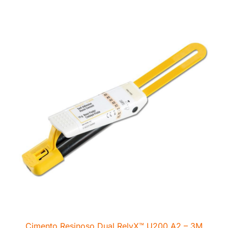
Cimento Resinoso Dual RelyX™ U200 A2 – 3M