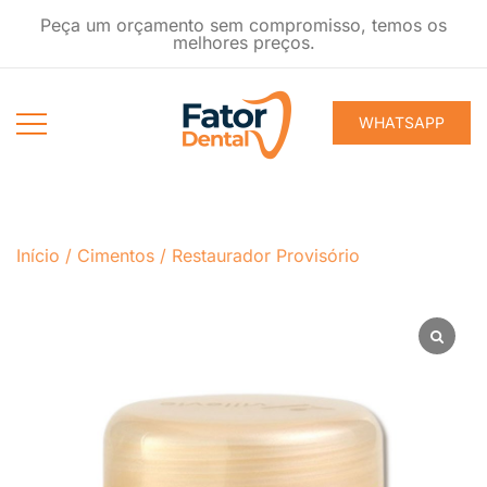
Pular
Peça um orçamento sem compromisso, temos os
para
melhores preços.
conteúdo
WHATSAPP
Produtos
Fator Dental
Ondontológicos
Início
/
Cimentos
/
Restaurador Provisório