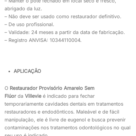
– Manter o pote fechado em local seco e fresco
,
abrigado da luz.
– Não deve ser usado como restaurador definitivo.
– De uso profissional.
– Validade
:
24 meses a partir da data de fabricação.
– Registro ANVISA:
10344110004.
APLICAÇÃO
O
Restaurador Provisório
Amarelo Sem
Flúor
da
Villevie
é indicado para fechar
temporariamente cavidades dentais em tratamentos
restauradores e endodônticos
. Maleável e de fácil
manipulação, ele é livre de eugenol e busca prevenir
contaminações nos tratamentos odontológicos no qual
seu uso é indicado.