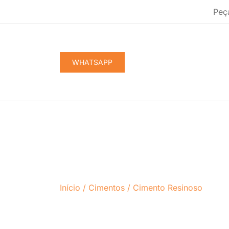
Pular
Peç
para
conteúdo
WHATSAPP
Início
/
Cimentos
/
Cimento Resinoso