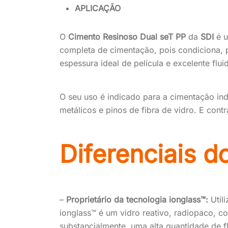
APLICAÇÃO
O
Cimento Resinoso Dual seT PP
da
SDI
é 
completa de cimentação, pois condiciona, p
espessura ideal de película e excelente flu
O seu uso é indicado para a cimentação indi
metálicos e pinos de fibra de vidro. E cont
Diferenciais d
–
Proprietário da tecnologia ionglass™:
Util
ionglass™ é um vidro reativo, radiopaco, co
substancialmente, uma alta quantidade de fl