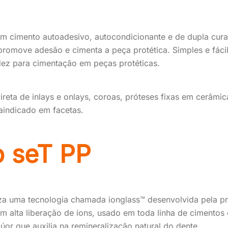
um cimento autoadesivo, autocondicionante e de dupla cur
romove adesão e cimenta a peça protética. Simples e fácil
idez para cimentação em peças protéticas.
reta de inlays e onlays, coroas, próteses fixas em cerâmic
raindicado em facetas.
o seT PP
iza uma tecnologia chamada ionglass™ desenvolvida pela pró
m alta liberação de íons, usado em toda linha de cimentos d
úor que auxilia na remineralização natural do dente.