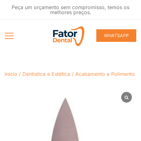
Pular
Peça um orçamento sem compromisso, temos os
para
melhores preços.
conteúdo
WHATSAPP
Produtos
Fator Dental
Ondontológicos
Início
/
Dentística e Estética
/
Acabamento e Polimento