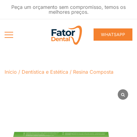
Pular
Peça um orçamento sem compromisso, temos os
para
melhores preços.
conteúdo
WHATSAPP
Produtos
Fator Dental
Ondontológicos
Início
/
Dentística e Estética
/
Resina Composta