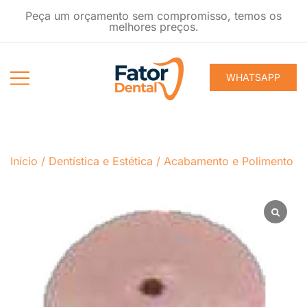
Pular
Peça um orçamento sem compromisso, temos os
para
melhores preços.
conteúdo
WHATSAPP
Produtos
Fator Dental
Ondontológicos
Início
/
Dentística e Estética
/
Acabamento e Polimento