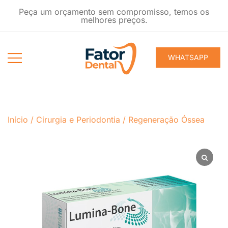
Pular
Peça um orçamento sem compromisso, temos os
para
melhores preços.
conteúdo
WHATSAPP
Produtos
Fator Dental
Ondontológicos
Início
/
Cirurgia e Periodontia
/
Regeneração Óssea