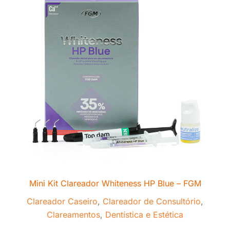
Mini Kit Clareador Whiteness HP Blue – FGM
Clareador Caseiro
,
Clareador de Consultório
,
Clareamentos
,
Dentística e Estética