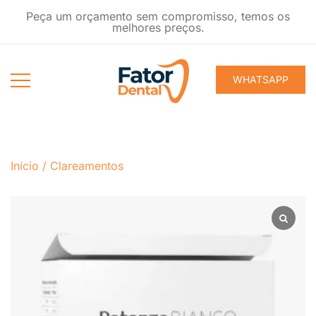
Pular
Peça um orçamento sem compromisso, temos os
para
melhores preços.
conteúdo
WHATSAPP
Produtos
Fator Dental
Ondontológicos
Início
/
Clareamentos