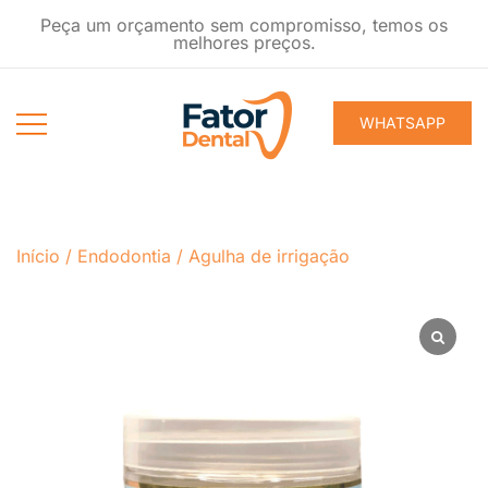
Pular
Peça um orçamento sem compromisso, temos os
para
melhores preços.
conteúdo
WHATSAPP
Produtos
Fator Dental
Ondontológicos
Início
/
Endodontia
/
Agulha de irrigação