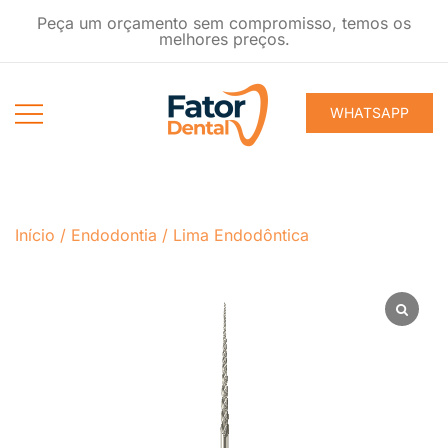
Pular
Peça um orçamento sem compromisso, temos os
para
melhores preços.
conteúdo
WHATSAPP
Produtos
Fator Dental
Ondontológicos
Início
/
Endodontia
/
Lima Endodôntica