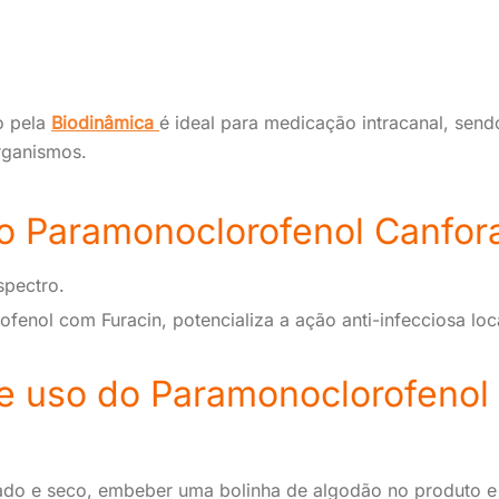
o pela
Biodinâmica
é ideal para medicação intracanal, send
rganismos.
o Paramonoclorofenol Canfor
spectro.
fenol com Furacin, potencializa a ação anti-infecciosa loc
de uso do Paramonoclorofenol
ntado e seco, embeber uma bolinha de algodão no produto 