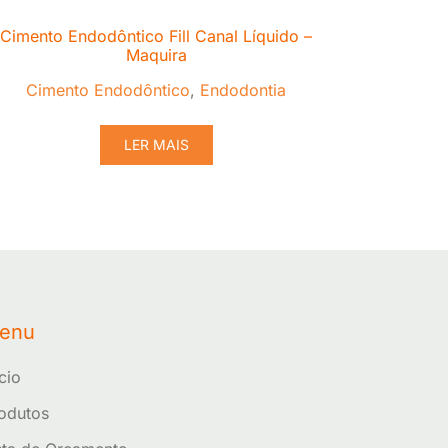
Cimento Endodôntico Fill Canal Líquido –
Maquira
Cimento Endodôntico
,
Endodontia
LER MAIS
enu
ício
odutos