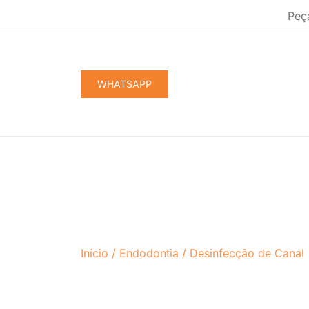
Pular
Peç
para
conteúdo
WHATSAPP
Início
/
Endodontia
/
Desinfecção de Canal