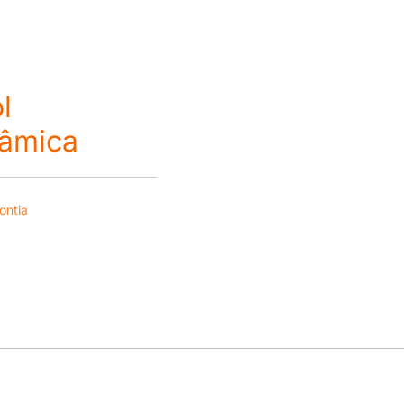
l
nâmica
ontia