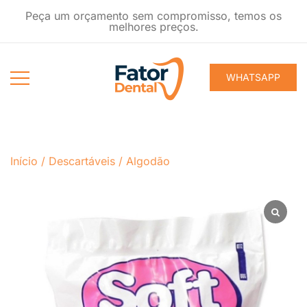
Pular
Peça um orçamento sem compromisso, temos os
para
melhores preços.
conteúdo
WHATSAPP
Produtos
Fator Dental
Ondontológicos
Início
/
Descartáveis
/
Algodão