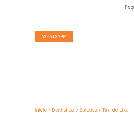
Pular
Peç
para
conteúdo
WHATSAPP
Início
/
Dentística e Estética
/
Tira de Lixa