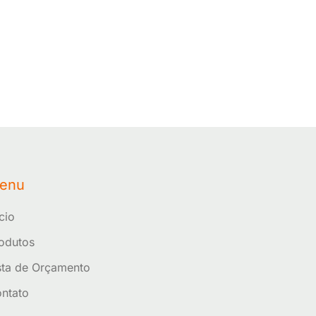
enu
ício
odutos
sta de Orçamento
ntato