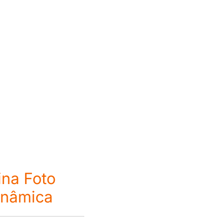
ina Foto
inâmica