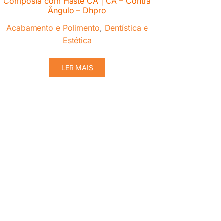
Composta com Haste CA | CA – Contra
Ângulo – Dhpro
Acabamento e Polimento
,
Dentística e
Estética
LER MAIS