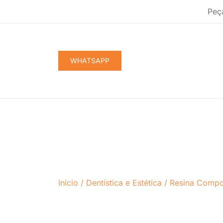
Pular
Peç
para
conteúdo
WHATSAPP
Início
/
Dentística e Estética
/
Resina Compo