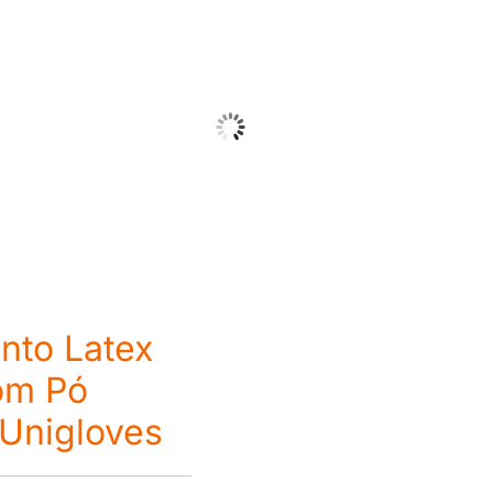
nto Latex
om Pó
 Unigloves