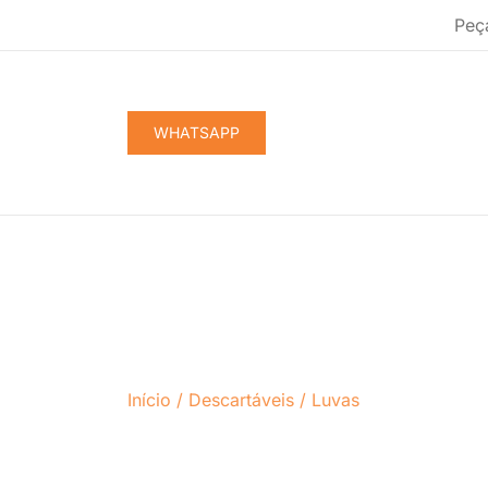
Pular
Peç
para
conteúdo
WHATSAPP
Início
/
Descartáveis
/
Luvas