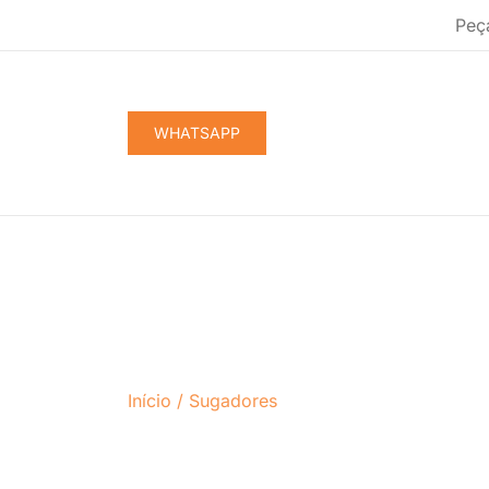
Pular
Peç
para
conteúdo
WHATSAPP
Início
/
Sugadores