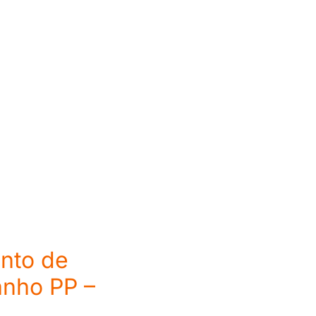
nto de
nho PP –