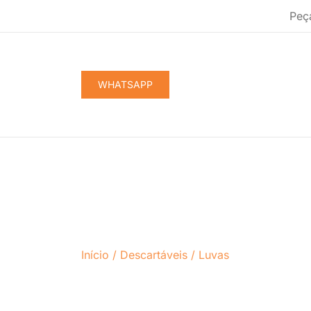
Pular
Peç
para
conteúdo
WHATSAPP
Início
/
Descartáveis
/
Luvas