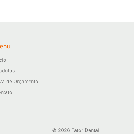
enu
ício
odutos
sta de Orçamento
ntato
© 2026 Fator Dental