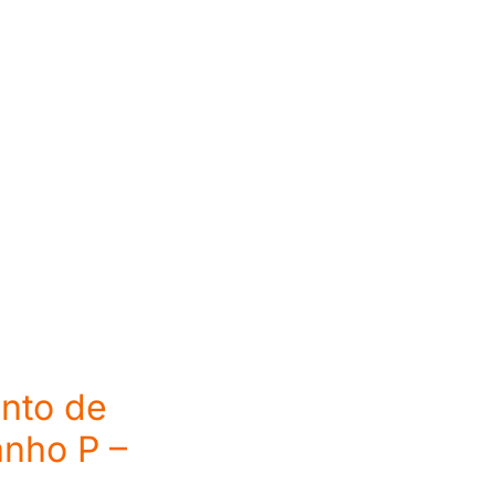
nto de
nho P –