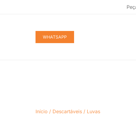
Pular
Peç
para
conteúdo
WHATSAPP
Início
/
Descartáveis
/
Luvas