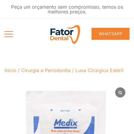
Pular
Peça um orçamento sem compromisso, temos os
para
melhores preços.
conteúdo
WHATSAPP
Produtos
Fator Dental
Ondontológicos
Início
/
Cirurgia e Periodontia
/
Luva Cirúrgica Estéril