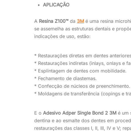
APLICAÇÃO
A
Resina Z100™
da
3M
é uma resina microhí
se assemelha as estruturas dentais e propõ
indicações de uso, estão:
* Restaurações diretas em dentes anteriores e
* Restaurações indiretas (inlays, onlays e fa
* Esplintagem de dentes com mobilidade.
* Fechamento de diastemas.
* Confecção de núcleos de preenchimento.
* Moldagens de transferência (copings e tra
E o
Adesivo Adper Single Bond 2 3M
é um 
dentina e ao esmalte dos dentes em procedi
restaurações das classes I, II, III, IV e V;