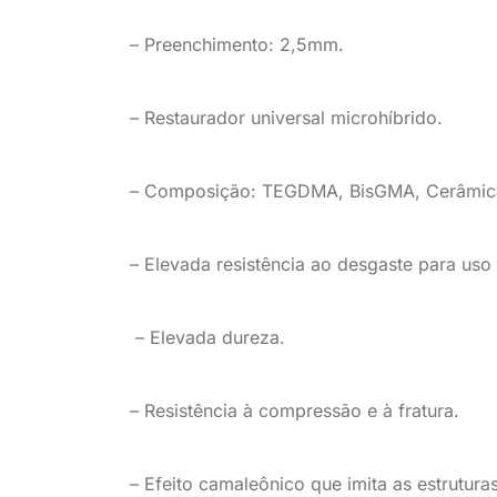
– Preenchimento: 2,5mm.
– Restaurador universal
microhíbrido
.
– Composição: TEGDMA,
BisGMA
, Cerâmic
– Elevada resistência ao desgaste
para uso
– El
evada dureza
.
– R
esistência à compressão e à fratura
.
– Efeito camaleônico
que
imita as estrutura