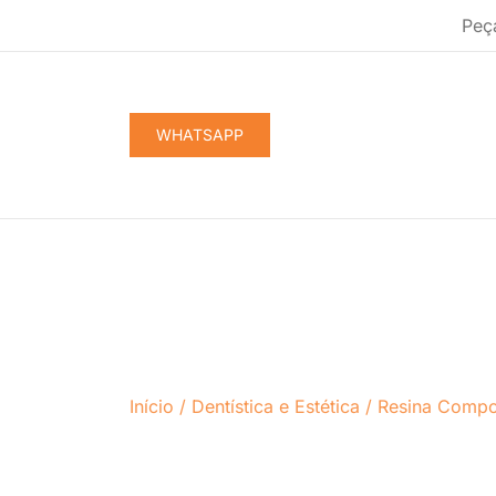
Pular
Peç
para
conteúdo
WHATSAPP
Início
/
Dentística e Estética
/
Resina Compo