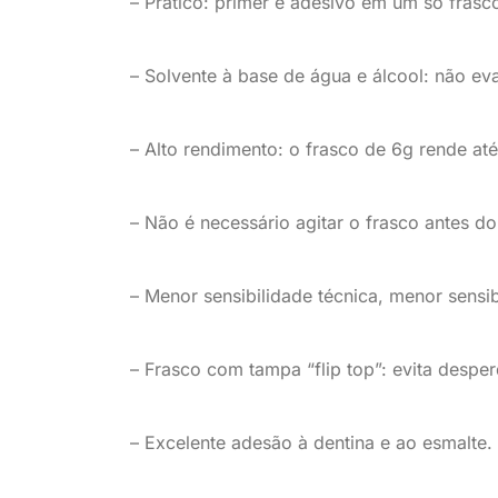
– Prático: primer e adesivo em um só frasc
– Solvente à base de água e álcool: não e
– Alto rendimento: o frasco de 6g rende at
– Não é necessário agitar o frasco antes do
– Menor sensibilidade técnica, menor sensib
– Frasco com tampa “flip top”: evita des
– Excelente adesão à dentina e ao esmalte.