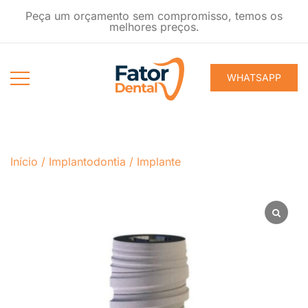
Pular
Peça um orçamento sem compromisso, temos os
para
melhores preços.
conteúdo
WHATSAPP
Produtos
Fator Dental
Ondontológicos
Início
/
Implantodontia
/
Implante