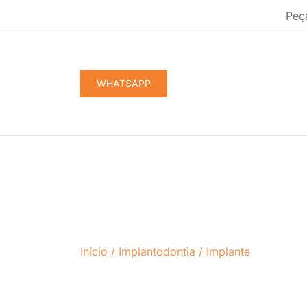
Pular
Peç
para
conteúdo
WHATSAPP
Início
/
Implantodontia
/
Implante