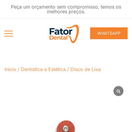
Pular
Peça um orçamento sem compromisso, temos os
para
melhores preços.
conteúdo
WHATSAPP
Produtos
Fator Dental
Ondontológicos
Início
/
Dentística e Estética
/
Disco de Lixa