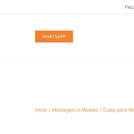
Pular
Peç
para
conteúdo
WHATSAPP
Início
/
Moldagem e Modelo
/
Cuba para M