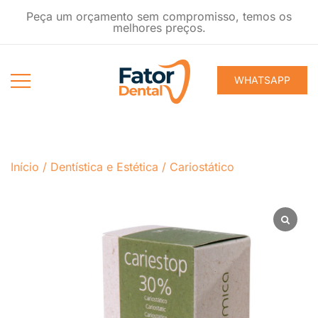
Pular
Peça um orçamento sem compromisso, temos os
para
melhores preços.
conteúdo
WHATSAPP
Produtos
Fator Dental
Ondontológicos
Início
/
Dentística e Estética
/
Cariostático