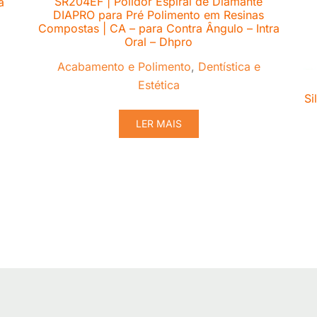
SR204EF | Polidor Espiral de Diamante
a
DIAPRO para Pré Polimento em Resinas
Compostas | CA – para Contra Ângulo – Intra
Oral – Dhpro
Acabamento e Polimento
,
Dentística e
Estética
Si
LER MAIS