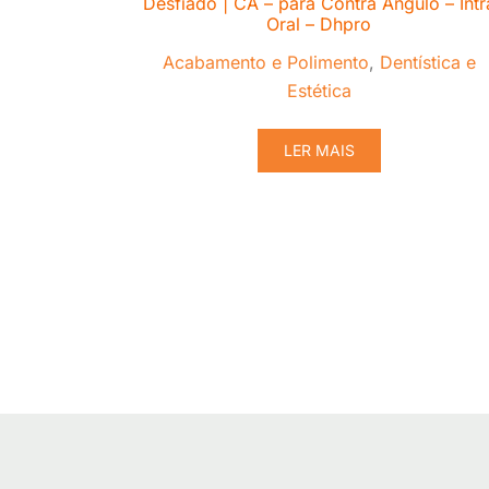
Desfiado | CA – para Contra Ângulo – Intr
Oral – Dhpro
Acabamento e Polimento
,
Dentística e
Estética
LER MAIS