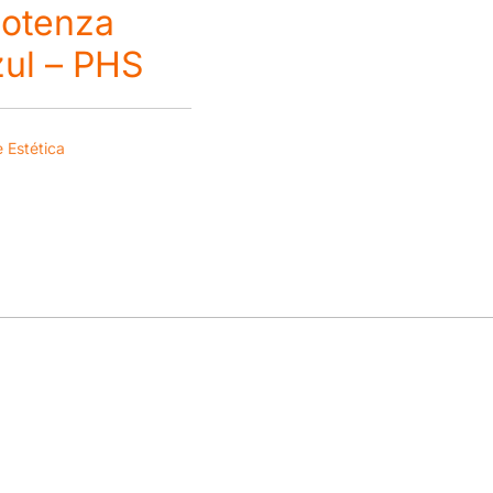
Potenza
zul – PHS
e Estética