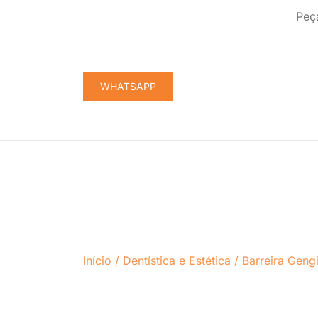
Pular
Peç
para
conteúdo
WHATSAPP
Início
/
Dentística e Estética
/
Barreira Geng