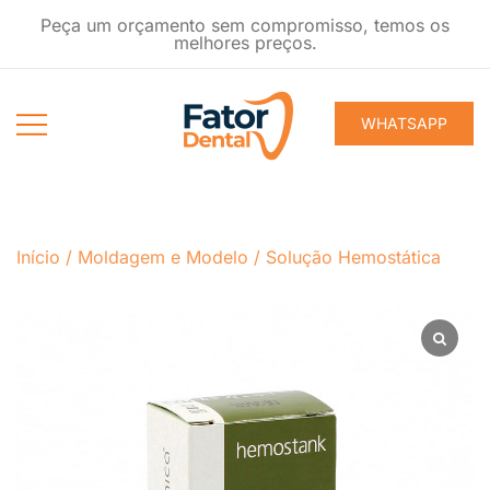
Pular
Peça um orçamento sem compromisso, temos os
para
melhores preços.
conteúdo
WHATSAPP
Produtos
Fator Dental
Ondontológicos
Início
/
Moldagem e Modelo
/
Solução Hemostática