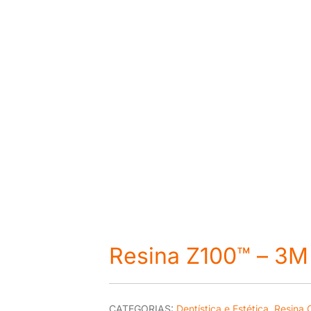
Resina Z100™ – 3M
CATEGORIAS:
Dentística e Estética
,
Resina