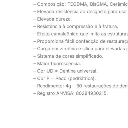
– Composição: TEGDMA,
BisGMA
, Cerâmic
– Elevada resistência ao desgaste
para uso
–
El
evada dureza
.
– R
esistência à compressão e à fratura
.
– Efeito camaleônico
que
imita as estrutura
– Proporciona fácil c
onfecção de restauraçõ
– Carga em zircônia e sílica
para
elevadas 
– Sistema de cores simplificad
o.
– Maior fluorescência.
– Cor UD = Dentina universal
.
– Cor P =
Pedo
(pedriátrica).
– Rendimento: 4g – 30 restaurações de dent
– Registro ANVISA: 80284930215.