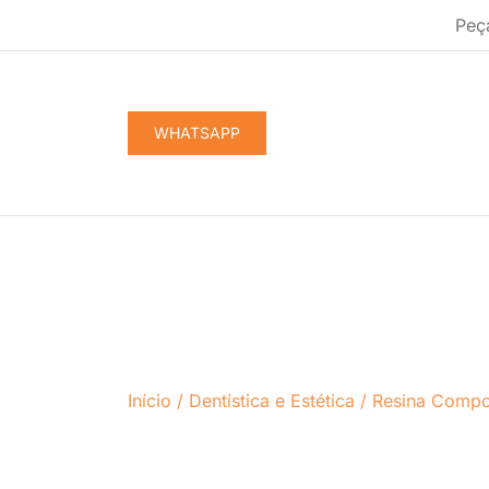
Pular
Peç
para
conteúdo
WHATSAPP
Início
/
Dentística e Estética
/
Resina Compo