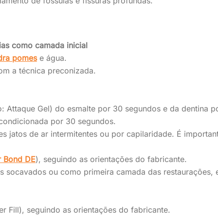
amento de fóssulas e fissuras profundas.
ias como camada inicial
dra pomes
e água.
com a técnica preconizada.
: Attaque Gel) do esmalte por 30 segundos e da dentina p
condicionada por 30 segundos.
es jatos de ar intermitentes ou por capilaridade. É importa
r Bond DE
), seguindo as orientações do fabricante.
is socavados ou como primeira camada das restaurações,
r Fill), seguindo as orientações do fabricante.