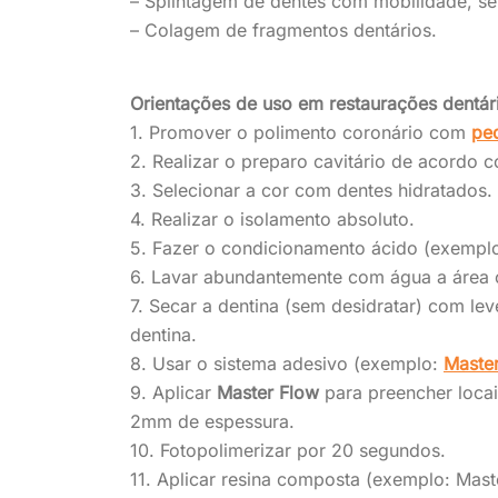
– Splintagem de dentes com mobilidade, sel
– Colagem de fragmentos dentários.
Orientações de uso em restaurações dentár
1. Promover o polimento coronário com
pe
2. Realizar o preparo cavitário de acordo 
3. Selecionar a cor com dentes hidratados.
4. Realizar o isolamento absoluto.
5. Fazer o condicionamento ácido (exemplo
6. Lavar abundantemente com água a área 
7. Secar a dentina (sem desidratar) com lev
dentina.
8. Usar o sistema adesivo (exemplo:
Maste
9. Aplicar
Master Flow
para preencher loca
2mm de espessura.
10. Fotopolimerizar por 20 segundos.
11. Aplicar resina composta (exemplo: Maste