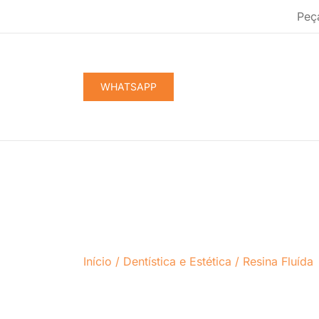
Pular
Peç
para
conteúdo
WHATSAPP
Início
/
Dentística e Estética
/
Resina Fluída