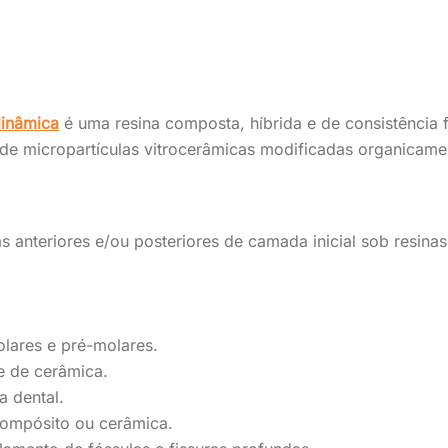
dinâmica
é uma resina composta, híbrida e de consistência fl
e micropartículas vitrocerâmicas modificadas organicamen
vas anteriores e/ou posteriores de camada inicial sob resi
olares e pré-molares.
e de cerâmica.
a dental.
compósito ou cerâmica.